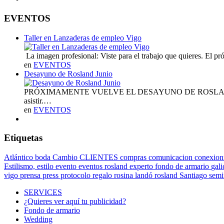
EVENTOS
Taller en Lanzaderas de empleo Vigo
La imagen profesional: Viste para el trabajo que quieres. El 
en
EVENTOS
Desayuno de Rosland Junio
PRÓXIMAMENTE VUELVE EL DESAYUNO DE ROSLAND 2019 Ya te
asistir.…
en
EVENTOS
Etiquetas
Atlántico
boda
Cambio
CLIENTES
compras
comunicacion
conexion
Estilismo,
estilo
evento
eventos rosland
experto
fondo de armario
gali
vigo
prensa
press
protocolo
regalo
rosina landó
rosland
Santiago
semi
SERVICES
¿Quieres ver aquí tu publicidad?
Fondo de armario
Wedding