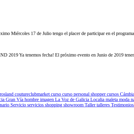
próximo Miércoles 17 de Julio tengo el placer de participar en el pro
nemos fecha! El próximo evento en Junio de 2019 tenemos una
rosland
coutureclubmarket
curso
curso personal shopper
cursos
Cámbi
cia
Gran Vía
hombre
imagen
La Voz de Galicia
Localia
maleta
moda
n
nario
Servicio
servicios
shopping
showroom
Taller
talleres
Testimonio