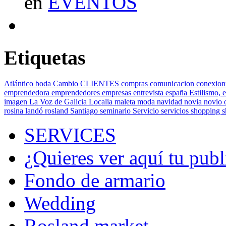
en
EVENTOS
Etiquetas
Atlántico
boda
Cambio
CLIENTES
compras
comunicacion
conexion
emprendedora
emprendedores
empresas
entrevista
españa
Estilismo,
e
imagen
La Voz de Galicia
Localia
maleta
moda
navidad
novia
novio
rosina landó
rosland
Santiago
seminario
Servicio
servicios
shopping
SERVICES
¿Quieres ver aquí tu publ
Fondo de armario
Wedding
Rosland market