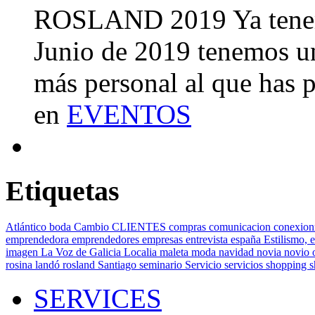
ROSLAND 2019 Ya tenemo
Junio de 2019 tenemos u
más personal al que has 
en
EVENTOS
Etiquetas
Atlántico
boda
Cambio
CLIENTES
compras
comunicacion
conexion
emprendedora
emprendedores
empresas
entrevista
españa
Estilismo,
e
imagen
La Voz de Galicia
Localia
maleta
moda
navidad
novia
novio
rosina landó
rosland
Santiago
seminario
Servicio
servicios
shopping
SERVICES