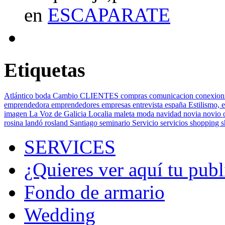
en
ESCAPARATE
Etiquetas
Atlántico
boda
Cambio
CLIENTES
compras
comunicacion
conexion
emprendedora
emprendedores
empresas
entrevista
españa
Estilismo,
e
imagen
La Voz de Galicia
Localia
maleta
moda
navidad
novia
novio
rosina landó
rosland
Santiago
seminario
Servicio
servicios
shopping
SERVICES
¿Quieres ver aquí tu publ
Fondo de armario
Wedding