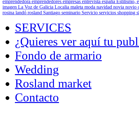
emprendedora
emprendedores
empresas
entrevista
españa
Estilismo,
e
imagen
La Voz de Galicia
Localia
maleta
moda
navidad
novia
novio
rosina landó
rosland
Santiago
seminario
Servicio
servicios
shopping
SERVICES
¿Quieres ver aquí tu publ
Fondo de armario
Wedding
Rosland market
Contacto