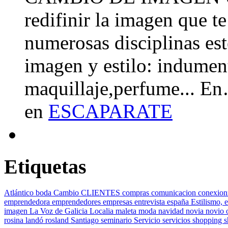
redifinir la imagen que t
numerosas disciplinas esté
imagen y estilo: indument
maquillaje,perfume... E
en
ESCAPARATE
Etiquetas
Atlántico
boda
Cambio
CLIENTES
compras
comunicacion
conexion
emprendedora
emprendedores
empresas
entrevista
españa
Estilismo,
e
imagen
La Voz de Galicia
Localia
maleta
moda
navidad
novia
novio
rosina landó
rosland
Santiago
seminario
Servicio
servicios
shopping