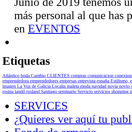
Junio de 2019 tenemos u
más personal al que has 
en
EVENTOS
Etiquetas
Atlántico
boda
Cambio
CLIENTES
compras
comunicacion
conexion
emprendedora
emprendedores
empresas
entrevista
españa
Estilismo,
e
imagen
La Voz de Galicia
Localia
maleta
moda
navidad
novia
novio
rosina landó
rosland
Santiago
seminario
Servicio
servicios
shopping
SERVICES
¿Quieres ver aquí tu publ