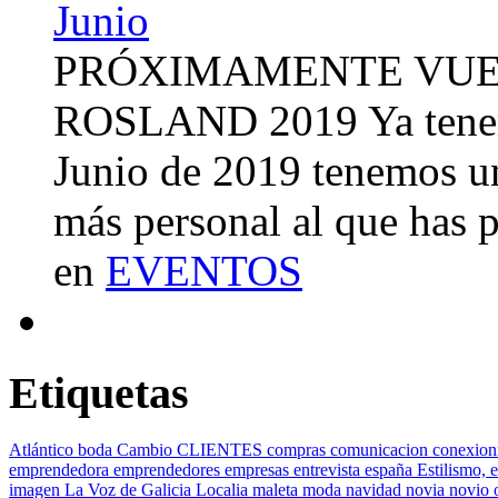
PRÓXIMAMENTE VUE
ROSLAND 2019 Ya tenemo
Junio de 2019 tenemos u
más personal al que has 
en
EVENTOS
Etiquetas
Atlántico
boda
Cambio
CLIENTES
compras
comunicacion
conexion
emprendedora
emprendedores
empresas
entrevista
españa
Estilismo,
e
imagen
La Voz de Galicia
Localia
maleta
moda
navidad
novia
novio