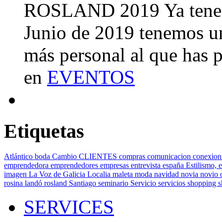
ROSLAND 2019 Ya tenemo
Junio de 2019 tenemos u
más personal al que has 
en
EVENTOS
Etiquetas
Atlántico
boda
Cambio
CLIENTES
compras
comunicacion
conexion
emprendedora
emprendedores
empresas
entrevista
españa
Estilismo,
e
imagen
La Voz de Galicia
Localia
maleta
moda
navidad
novia
novio
rosina landó
rosland
Santiago
seminario
Servicio
servicios
shopping
SERVICES