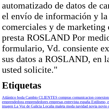
automatizado de datos de car
el envío de información y la
comerciales y de marketing e
presta ROSLAND Por medio d
formulario, Vd. consiente e
sus datos a ROSLAND, en la 
usted solicite."
Etiquetas
Atlántico
boda
Cambio
CLIENTES
compras
comunicacion
conexion
emprendedora
emprendedores
empresas
entrevista
españa
Estilismo,
e
imagen
La Voz de Galicia
Localia
maleta
moda
navidad
novia
novio