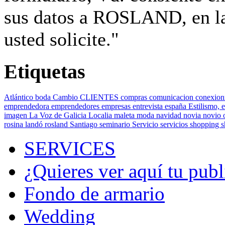
sus datos a ROSLAND, en la 
usted solicite."
Etiquetas
Atlántico
boda
Cambio
CLIENTES
compras
comunicacion
conexion
emprendedora
emprendedores
empresas
entrevista
españa
Estilismo,
e
imagen
La Voz de Galicia
Localia
maleta
moda
navidad
novia
novio
rosina landó
rosland
Santiago
seminario
Servicio
servicios
shopping
SERVICES
¿Quieres ver aquí tu publ
Fondo de armario
Wedding