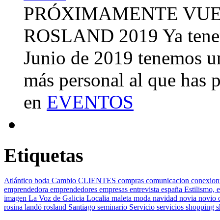
PRÓXIMAMENTE VUE
ROSLAND 2019 Ya tenemo
Junio de 2019 tenemos u
más personal al que has 
en
EVENTOS
Etiquetas
Atlántico
boda
Cambio
CLIENTES
compras
comunicacion
conexion
emprendedora
emprendedores
empresas
entrevista
españa
Estilismo,
e
imagen
La Voz de Galicia
Localia
maleta
moda
navidad
novia
novio
rosina landó
rosland
Santiago
seminario
Servicio
servicios
shopping