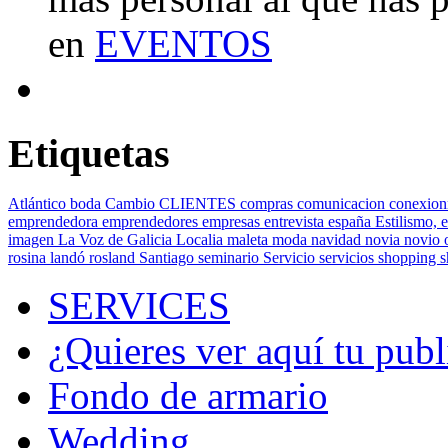
en
EVENTOS
Etiquetas
Atlántico
boda
Cambio
CLIENTES
compras
comunicacion
conexion
emprendedora
emprendedores
empresas
entrevista
españa
Estilismo,
e
imagen
La Voz de Galicia
Localia
maleta
moda
navidad
novia
novio
rosina landó
rosland
Santiago
seminario
Servicio
servicios
shopping
SERVICES
¿Quieres ver aquí tu publ
Fondo de armario
Wedding