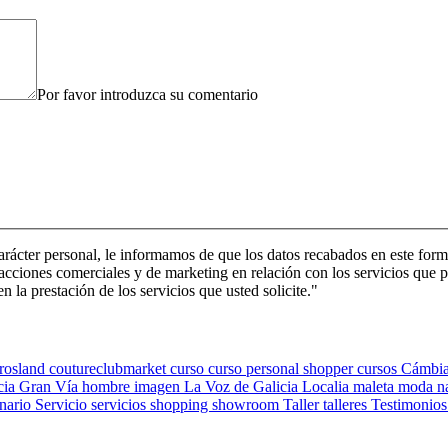
Por favor introduzca su comentario
arácter personal, le informamos de que los datos recabados en este form
de acciones comerciales y de marketing en relación con los servicios q
a prestación de los servicios que usted solicite."
rosland
coutureclubmarket
curso
curso personal shopper
cursos
Cámbi
cia
Gran Vía
hombre
imagen
La Voz de Galicia
Localia
maleta
moda
n
nario
Servicio
servicios
shopping
showroom
Taller
talleres
Testimonio