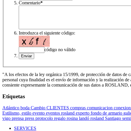
Comentario
*
Introduzca el siguiente código:
código no válido
"A los efectos de la ley orgánica 15/1999, de protección de datos de c
personal cuya finalidad es el envío de información y la realización 
consiente expresemante la comunicación de sus datos a ROSLAND, en l
Etiquetas
Atlántico
boda
Cambio
CLIENTES
compras
comunicacion
conexion
Estilismo,
estilo
evento
eventos rosland
experto
fondo de armario
gali
vigo
prensa
press
protocolo
regalo
rosina landó
rosland
Santiago
semi
SERVICES