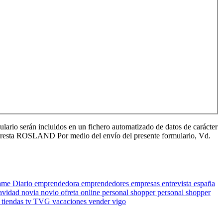
ulario serán incluidos en un fichero automatizado de datos de carácter
ue presta ROSLAND Por medio del envío del presente formulario, Vd.
ame
Diario
emprendedora
emprendedores
empresas
entrevista
españa
avidad
novia
novio
ofreta
online
personal shopper
personal shopper
s
tiendas
tv
TVG
vacaciones
vender
vigo