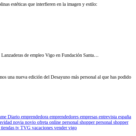
 estéticas que interfieren en la imagen y estilo:
grama Lanzaderas de empleo Vigo en Fundación Santa…
 nueva edición del Desayuno más personal al que has podido
ame
Diario
emprendedora
emprendedores
empresas
entrevista
españa
avidad
novia
novio
ofreta
online
personal shopper
personal shopper
s
tiendas
tv
TVG
vacaciones
vender
vigo