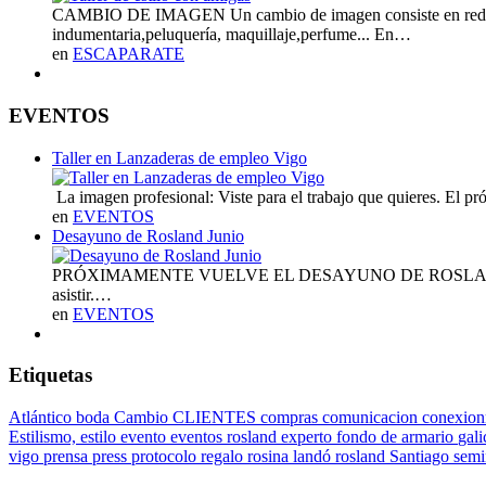
CAMBIO DE IMAGEN Un cambio de imagen consiste en redifinir l
indumentaria,peluquería, maquillaje,perfume... En…
en
ESCAPARATE
EVENTOS
Taller en Lanzaderas de empleo Vigo
La imagen profesional: Viste para el trabajo que quieres. El 
en
EVENTOS
Desayuno de Rosland Junio
PRÓXIMAMENTE VUELVE EL DESAYUNO DE ROSLAND 2019 Ya te
asistir.…
en
EVENTOS
Etiquetas
Atlántico
boda
Cambio
CLIENTES
compras
comunicacion
conexion
Estilismo,
estilo
evento
eventos rosland
experto
fondo de armario
gali
vigo
prensa
press
protocolo
regalo
rosina landó
rosland
Santiago
semi