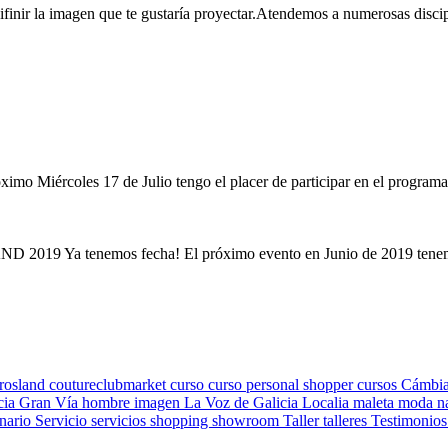
a imagen que te gustaría proyectar.Atendemos a numerosas disciplinas
próximo Miércoles 17 de Julio tengo el placer de participar en el pro
nemos fecha! El próximo evento en Junio de 2019 tenemos una
rosland
coutureclubmarket
curso
curso personal shopper
cursos
Cámbi
cia
Gran Vía
hombre
imagen
La Voz de Galicia
Localia
maleta
moda
n
nario
Servicio
servicios
shopping
showroom
Taller
talleres
Testimonio