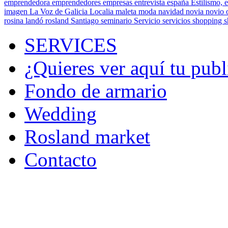
emprendedora
emprendedores
empresas
entrevista
españa
Estilismo,
e
imagen
La Voz de Galicia
Localia
maleta
moda
navidad
novia
novio
rosina landó
rosland
Santiago
seminario
Servicio
servicios
shopping
SERVICES
¿Quieres ver aquí tu publ
Fondo de armario
Wedding
Rosland market
Contacto