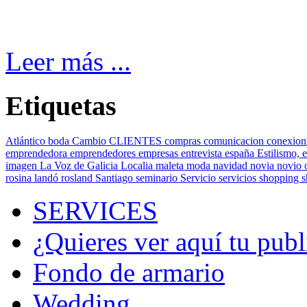
Leer más ...
Etiquetas
Atlántico
boda
Cambio
CLIENTES
compras
comunicacion
conexion
emprendedora
emprendedores
empresas
entrevista
españa
Estilismo,
e
imagen
La Voz de Galicia
Localia
maleta
moda
navidad
novia
novio
rosina landó
rosland
Santiago
seminario
Servicio
servicios
shopping
SERVICES
¿Quieres ver aquí tu publ
Fondo de armario
Wedding